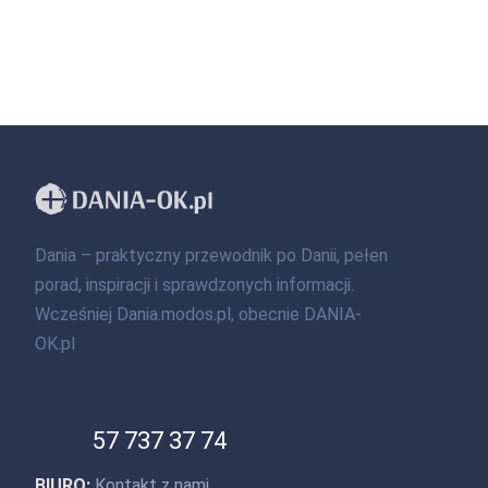
Dania – praktyczny przewodnik po Danii, pełen
porad, inspiracji i sprawdzonych informacji.
Wcześniej Dania.modos.pl, obecnie DANIA-
OK.pl
57 737 37 74
BIURO:
Kontakt z nami