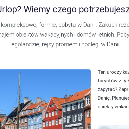
Urlop? Wiemy czego potrzebujesz
 kompleksowej formie, pobytu w Danii. Zakup i rez
jem obiektów wakacyjnych i domów letnich. Pob
Legolandzie, rejsy promem i noclegi w Danii.
Ten uroczy kaw
turystów z ca
zapytać? Zapr
Danię. Planuje
obiekty wakac