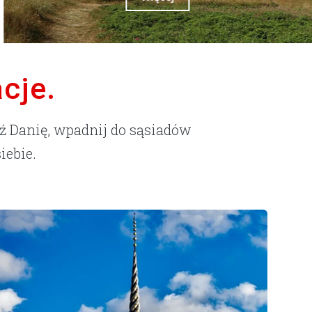
cje.
dź Danię, wpadnij do sąsiadów
iebie.