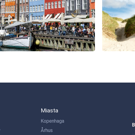
Miasta
Kopenhaga
B
,
Århus