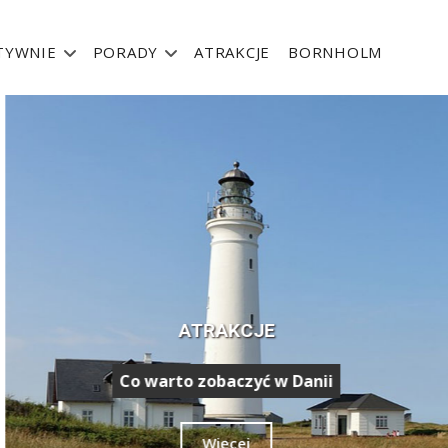
TYWNIE
PORADY
ATRAKCJE
BORNHOLM
ATRAKCJE
Co warto zobaczyć w Danii
Więcej