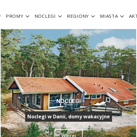
PROMY
NOCLEGI
REGIONY
MIASTA
AK
NOCLEGI
Noclegi w Danii, domy wakacyjne
Więcej